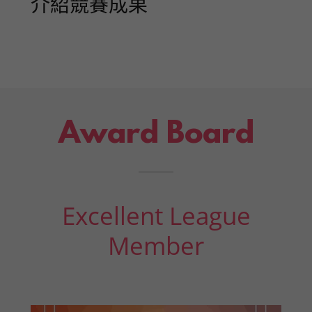
介紹競賽成果
Award Board
Excellent League
Member