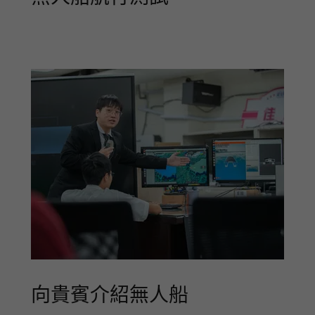
向貴賓介紹無人船