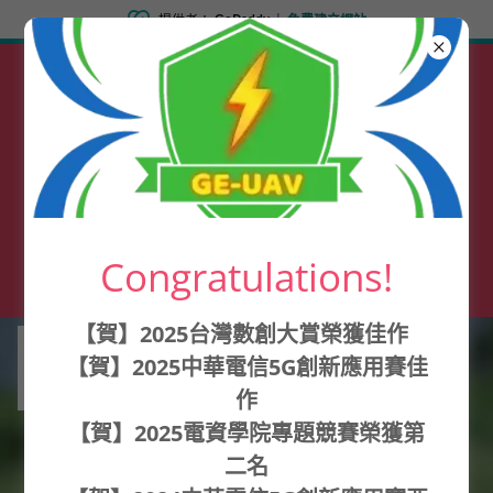
GoDaddy
|
提供者：
免費建立網站
【賀】2026電資學院專題
競賽多項佳績
【賀】2025中華電信5G創
新應用大賽佳作
【賀】2025台灣數創大賞
智慧組佳作
【賀】2024全國大專院校
Congratulations!
創新競賽第一名
【賀】2025台灣數創大賞榮獲佳作
【賀】2025中華電信5G創新應用賽佳
作
【賀】2025電資學院專題競賽榮獲第
二名