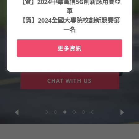
【賀】2024中華電信5G創新應用賽亞
Welcome to
軍
【賀】2024全國大專院校創新競賽第
NIU EE
一名
GE-UAV LAB
更多資訊
CHAT WITH US